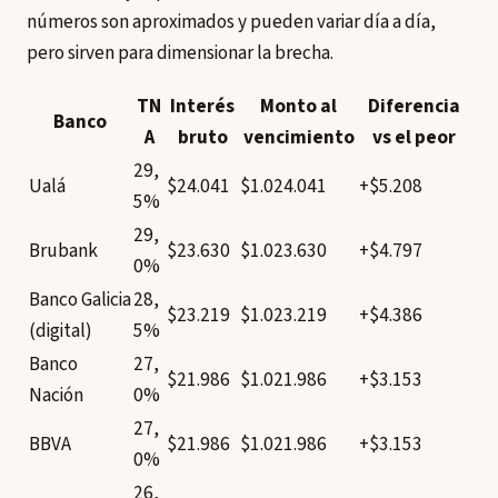
números son aproximados y pueden variar día a día,
pero sirven para dimensionar la brecha.
TN
Interés
Monto al
Diferencia
Banco
A
bruto
vencimiento
vs el peor
29,
Ualá
$24.041
$1.024.041
+$5.208
5%
29,
Brubank
$23.630
$1.023.630
+$4.797
0%
Banco Galicia
28,
$23.219
$1.023.219
+$4.386
(digital)
5%
Banco
27,
$21.986
$1.021.986
+$3.153
Nación
0%
27,
BBVA
$21.986
$1.021.986
+$3.153
0%
26,