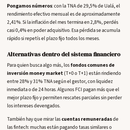
Pongamos números
: con la TNA de 29,5% de Ualá, el
rendimiento efectivo mensual es de aproximadamente
2,41%. Si la inflación del mes termina en 2,8%, perdés
casi 0,4% en poder adquisitivo. Esa pérdida se acumula
rápido si repetís el plazo fijo todos los meses.
Alternativas dentro del sistema financiero
Para quien busca algo más, los
fondos comunes de
inversión money market
(T+0 o T+1) están rindiendo
entre 28% y 31% TNA según el gestor, con liquidez
inmediata o de 24 horas. Algunos FCI pagan más que el
mejor plazo fijo y permiten rescates parciales sin perder
los intereses devengados.
También hay que mirar las
cuentas remuneradas
de
las fintech: muchas están pagando tasas similares o