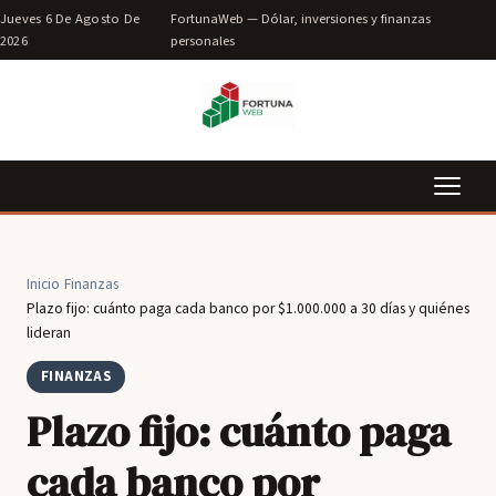
Jueves 6 De Agosto De
FortunaWeb — Dólar, inversiones y finanzas
2026
personales
Inicio
›
Finanzas
›
Plazo fijo: cuánto paga cada banco por $1.000.000 a 30 días y quiénes
lideran
FINANZAS
Plazo fijo: cuánto paga
cada banco por