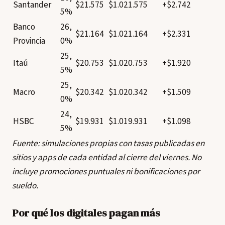
Santander
$21.575
$1.021.575
+$2.742
5%
Banco
26,
$21.164
$1.021.164
+$2.331
Provincia
0%
25,
Itaú
$20.753
$1.020.753
+$1.920
5%
25,
Macro
$20.342
$1.020.342
+$1.509
0%
24,
HSBC
$19.931
$1.019.931
+$1.098
5%
Fuente: simulaciones propias con tasas publicadas en
sitios y apps de cada entidad al cierre del viernes. No
incluye promociones puntuales ni bonificaciones por
sueldo.
Por qué los digitales pagan más