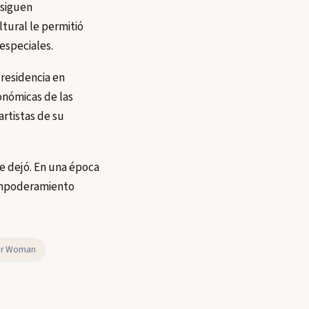
 siguen
ltural le permitió
especiales.
 residencia en
onómicas de las
artistas de su
ue dejó. En una época
y empoderamiento
r Woman