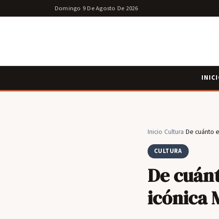
Domingo 9 De Agosto De 2026
INIC
Inicio
›
Cultura
›
De cuánto es
CULTURA
De cuánt
icónica 