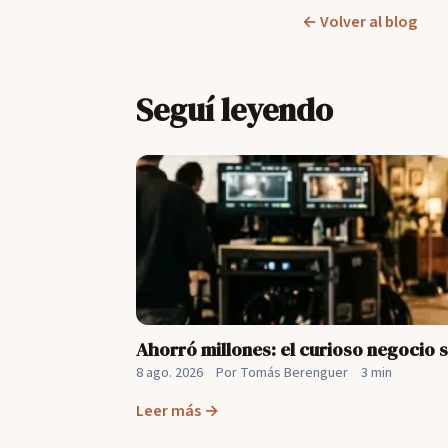
← Volver al blog
Seguí leyendo
Ahorró millones: el curioso negocio 
8 ago. 2026
·
Por Tomás Berenguer
·
3 min
Leer más →