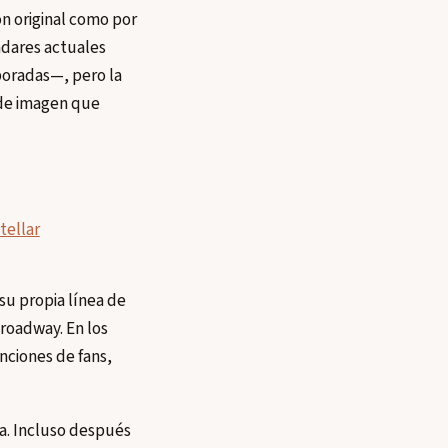
ón original como por
ndares actuales
poradas—, pero la
s de imagen que
tellar
su propia línea de
roadway. En los
nciones de fans,
la. Incluso después