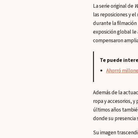
La serie original de
W
las reposiciones y e
durante la filmació
exposición global le
compensaron ampliam
Te puede inter
Ahorró millone
Además de la actuaci
ropa y accesorios, y
últimos años también
donde su presencia s
Su imagen trascendió