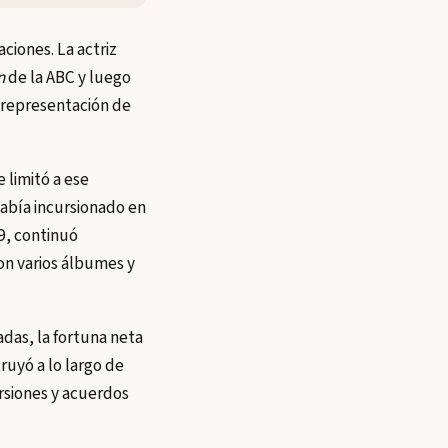
ciones. La actriz
n
de la ABC y luego
 representación de
 limitó a ese
había incursionado en
9, continuó
con varios álbumes y
das, la fortuna neta
ruyó a lo largo de
rsiones y acuerdos