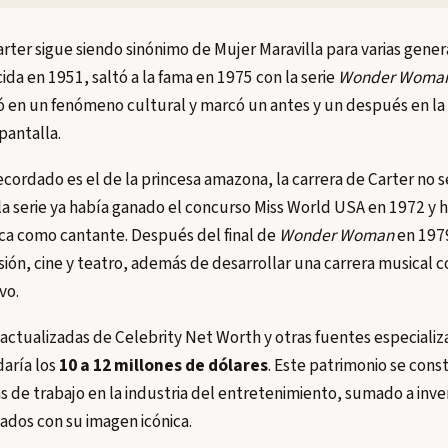
arter sigue siendo sinónimo de Mujer Maravilla para varias genera
da en 1951, saltó a la fama en 1975 con la serie
Wonder Woma
ió en un fenómeno cultural y marcó un antes y un después en la
pantalla.
cordado es el de la princesa amazona, la carrera de Carter no se
la serie ya había ganado el concurso Miss World USA en 1972 y 
ca como cantante. Después del final de
Wonder Woman
en 197
sión, cine y teatro, además de desarrollar una carrera musical 
vo.
ctualizadas de Celebrity Net Worth y otras fuentes especializa
daría los
10 a 12 millones de dólares
. Este patrimonio se const
 de trabajo en la industria del entretenimiento, sumado a inve
ados con su imagen icónica.