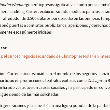
onder Woman
generó ingresos significativos tanto por su emisi
l merchandising. Carter recibió un sueldo modesto para los está
n —alrededor de 3.500 dólares por episodio en las primeras tem
 abrió puertas a contratos publicitarios, apariciones y derecho
ente esos números iniciales.
esar
s: el curioso negocio secundario de Christopher Nolan en Inters
ón, Carter ha incursionado en el mundo de los negocios. Lanzó 
 participó en producciones teatrales exitosas como
Chicago
en B
 ha sido voz activa en causas sociales y ha participado en conve
igue siendo de las más solicitadas.
 generaciones y la convirtió en una figura popular de la pantal