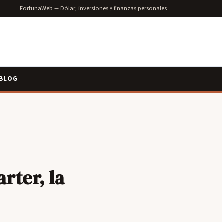
FortunaWeb — Dólar, inversiones y finanzas personales
BLOG
rter, la