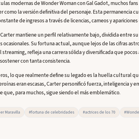
lículas modernas de Wonder Woman con Gal Gadot, muchos fans
r como la versión definitiva del personaje. Esta permanencia cu
nstante de ingresos a través de licencias, cameos y apariciones 
 Carter mantiene un perfil relativamente bajo, dividida entre su
 ocasionales. Su fortuna actual, aunque lejos de las cifras astr
 streaming, refleja una carrera sólida y diversificada que pocos 
sostener con tanta consistencia.
ros, lo que realmente define su legado es la huella cultural q
eroínas eran escasas, Carter personificó fuerza, inteligencia 
je que, para muchos, sigue siendo el más emblemático.
er Maravilla
#fortuna de celebridades
#actrices de los 70
#Wonde