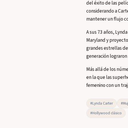
del éxito de las pe
considerando a Carte
mantener un flujo co
A sus 73 años, Lynda
Maryland y proyectos
grandes estrellas del
generación lograron 
Más allá de los núme
en la que las superh
femenino con un tra
#Lynda Carter
#Muj
#Hollywood clásico