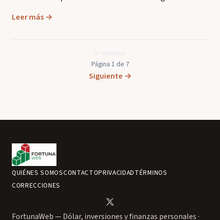
Leer más →
← Anterior
Página 1 de 7
Siguiente →
QUIÉNES SOMOS
CONTACTO
PRIVACIDAD
TÉRMINOS
CORRECCIONES
FortunaWeb — Dólar, inversiones y finanzas personales ·