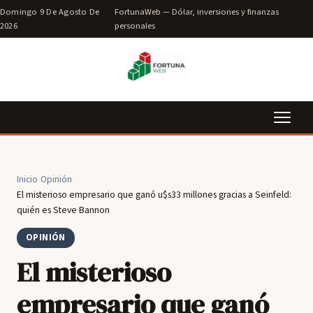
Domingo 9 De Agosto De
FortunaWeb — Dólar, inversiones y finanzas
2026
personales
Inicio
›
Opinión
›
El misterioso empresario que ganó u$s33 millones gracias a Seinfeld:
quién es Steve Bannon
OPINIÓN
El misterioso
empresario que ganó