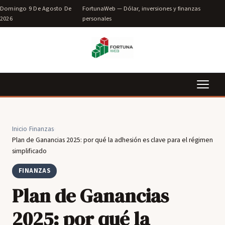
Domingo 9 De Agosto De
FortunaWeb — Dólar, inversiones y finanzas
2026
personales
Inicio
›
Finanzas
›
Plan de Ganancias 2025: por qué la adhesión es clave para el régimen
simplificado
FINANZAS
Plan de Ganancias
2025: por qué la