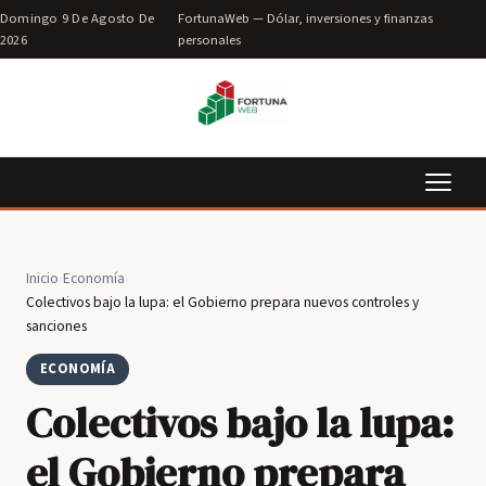
Domingo 9 De Agosto De
FortunaWeb — Dólar, inversiones y finanzas
2026
personales
Inicio
›
Economía
›
Colectivos bajo la lupa: el Gobierno prepara nuevos controles y
sanciones
ECONOMÍA
Colectivos bajo la lupa:
el Gobierno prepara