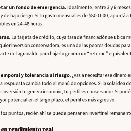
etar un fondo de emergencia.
Idealmente, entre 3 y 6 meses 
y de bajo riesgo. Si tu gasto mensual es de $800.000, apuntá a 
ibles en 24-48 horas.
aras.
La tarjeta de crédito, cuya tasa de financiación se ubica 
uier inversión conservadora, es una de las peores deudas para a
arte del aguinaldo para bajarlo genera un “retorno” equivalente
temporal y tolerancia al riesgo.
¿Vas a necesitar ese dinero 
a respuesta cambia todo el menú de opciones. Si la sola idea de
 inversión te genera insomnio, tu perfil es conservador. Si podé
r potencial en el largo plazo, el perfil es más agresivo.
tos puntos, recién ahí se puede pensar en invertir el remanent
en rendimiento real