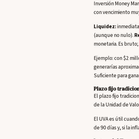
Inversión Money Mark
con vencimiento muy
Liquidez:
inmediata 
(aunque no nulo).
R
monetaria. Es bruto
Ejemplo: con $2 mil
generarías aproxima
Suficiente para ganar
Plazo fijo tradici
El plazo fijo tradici
de la Unidad de Valo
El UVA es útil cuando
de 90 días y, si la i