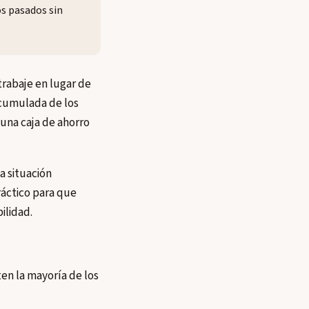
os pasados sin
trabaje en lugar de
 acumulada de los
una caja de ahorro
a situación
ráctico para que
ilidad.
ten la mayoría de los