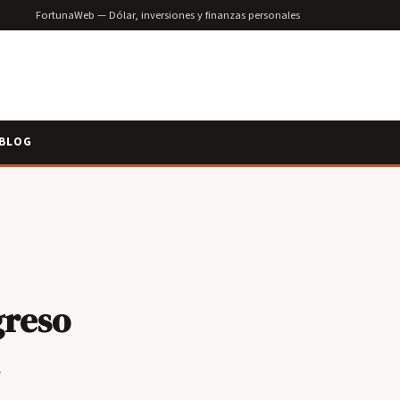
FortunaWeb — Dólar, inversiones y finanzas personales
BLOG
greso