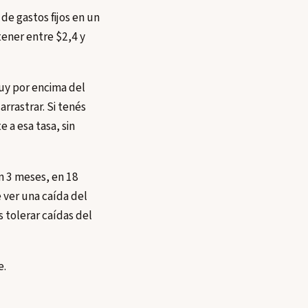
de gastos fijos en un
tener entre $2,4 y
muy por encima del
rrastrar. Si tenés
 a esa tasa, sin
en 3 meses, en 18
 ver una caída del
s tolerar caídas del
e.