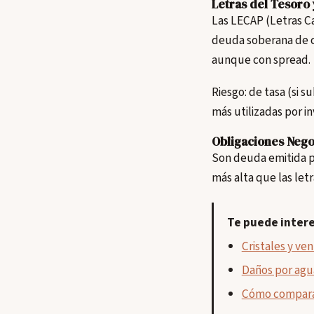
Letras del Tesoro 
Las LECAP (Letras Ca
deuda soberana de co
aunque con spread.
Riesgo: de tasa (si s
más utilizadas por in
Obligaciones Nego
Son deuda emitida p
más alta que las let
Te puede inter
Cristales y ve
Daños por agua
Cómo comparar 