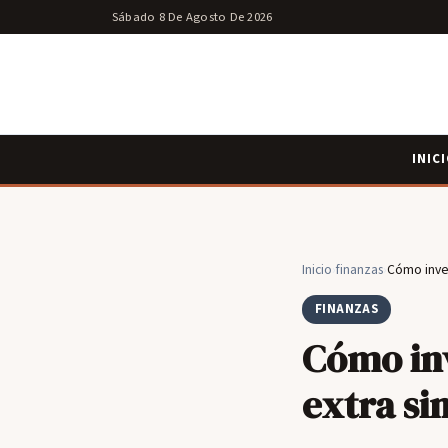
Sábado 8 De Agosto De 2026
INIC
Inicio
›
finanzas
›
Cómo inver
FINANZAS
Cómo inv
extra si