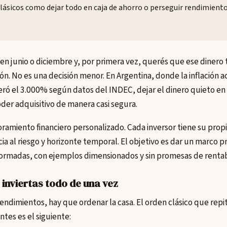
clásicos como dejar todo en caja de ahorro o perseguir rendimient
 en junio o diciembre y, por primera vez, querés que ese dinero 
ción. No es una decisión menor. En Argentina, donde la inflación
ró el 3.000% según datos del INDEC, dejar el dinero quieto en 
der adquisitivo de manera casi segura.
oramiento financiero personalizado. Cada inversor tiene su propi
cia al riesgo y horizonte temporal. El objetivo es dar un marco p
formadas, con ejemplos dimensionados y sin promesas de rentab
 inviertas todo de una vez
endimientos, hay que ordenar la casa. El orden clásico que repi
tes es el siguiente: