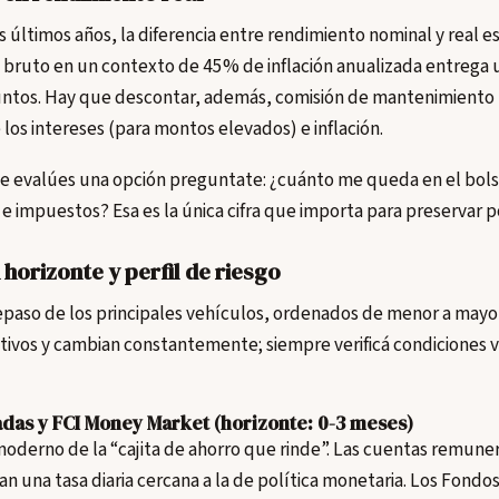
s últimos años, la diferencia entre rendimiento nominal y real es
bruto en un contexto de 45% de inflación anualizada entrega 
untos. Hay que descontar, además, comisión de mantenimiento (
 los intereses (para montos elevados) e inflación.
ue evalúes una opción preguntate: ¿cuánto me queda en el bols
s e impuestos? Esa es la única cifra que importa para preservar p
horizonte y perfil de riesgo
epaso de los principales vehículos, ordenados de menor a mayo
ativos y cambian constantemente; siempre verificá condiciones 
as y FCI Money Market (horizonte: 0-3 meses)
moderno de la “cajita de ahorro que rinde”. Las cuentas remune
an una tasa diaria cercana a la de política monetaria. Los Fon