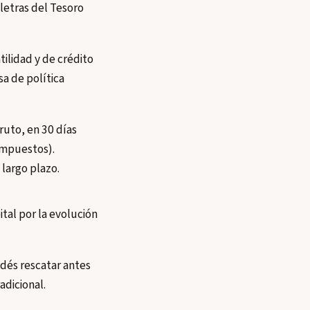
 letras del Tesoro
ilidad y de crédito
sa de política
uto, en 30 días
impuestos).
 largo plazo.
ital por la evolución
odés rescatar antes
adicional.