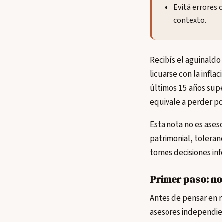
Evitá errores 
contexto.
Recibís el aguinaldo
licuarse con la infla
últimos 15 años supe
equivale a perder po
Esta nota no es ases
patrimonial, toleran
tomes decisiones in
Primer paso: no
Antes de pensar en r
asesores independien