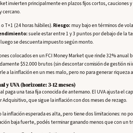
et invierten principalmente en plazos fijos cortos, cauciones y
 cercano.
o T+1 (24 horas hábiles).
Riesgo:
muy bajo en términos de volat
endimiento:
suele estar entre 1 y 3 puntos por debajo de la ta
; luego se descuenta impuesto según monto.
lones colocados en un FCI Money Market que rinde 32% anual br
damente $52.000 brutos (sin descontar comisión de gestión ni 
le a la inflación en un mes malo, pero no para generar riqueza a
onal y UVA (horizonte: 3-12 meses)
onal paga una tasa fija conocida de antemano. El UVA ajusta el cap
r Adquisitivo, que sigue la inflación con dos meses de rezago.
 la inflación esperada es alta, pero tiene dos limitaciones: no p
nflación baja fuerte, podés terminar ganando menos que con un tr