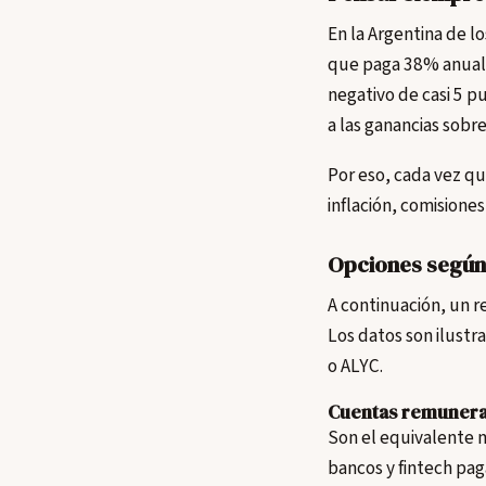
En la Argentina de lo
que paga 38% anual 
negativo de casi 5 p
a las ganancias sobre
Por eso, cada vez q
inflación, comisione
Opciones según 
A continuación, un r
Los datos son ilustr
o ALYC.
Cuentas remunerad
Son el equivalente 
bancos y fintech pag