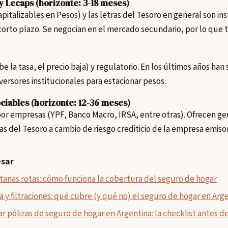
y Lecaps (horizonte: 3-18 meses)
pitalizables en Pesos) y las letras del Tesoro en general son i
rto plazo. Se negocian en el mercado secundario, por lo que ti
ube la tasa, el precio baja) y regulatorio. En los últimos años han
versores institucionales para estacionar pesos.
ciables (horizonte: 12-36 meses)
or empresas (YPF, Banco Macro, IRSA, entre otras). Ofrecen g
ras del Tesoro a cambio de riesgo crediticio de la empresa emiso
esar
ntanas rotas: cómo funciona la cobertura del seguro de hogar
 y filtraciones: qué cubre (y qué no) el seguro de hogar en Arg
pólizas de seguro de hogar en Argentina: la checklist antes de