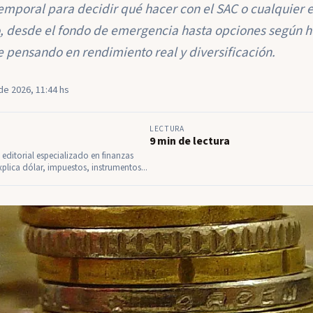
temporal para decidir qué hacer con el SAC o cualquier 
o, desde el fondo de emergencia hasta opciones según ho
e pensando en rendimiento real y diversificación.
de 2026, 11:44 hs
LECTURA
9 min de lectura
l editorial especializado en finanzas
xplica dólar, impuestos, instrumentos...