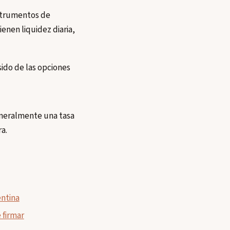
nstrumentos de
enen liquidez diaria,
 sido de las opciones
eneralmente una tasa
ra.
entina
 firmar