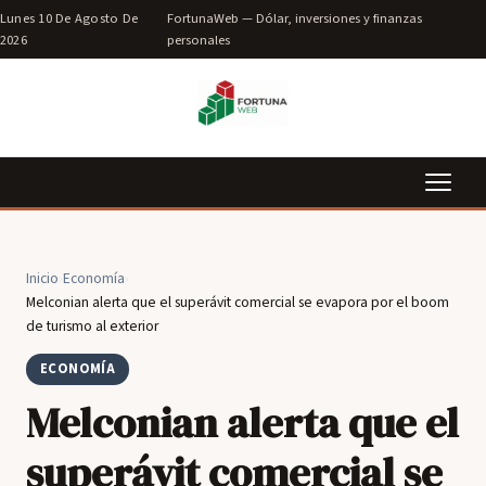
Lunes 10 De Agosto De
FortunaWeb — Dólar, inversiones y finanzas
2026
personales
Inicio
›
Economía
›
Melconian alerta que el superávit comercial se evapora por el boom
de turismo al exterior
ECONOMÍA
Melconian alerta que el
superávit comercial se