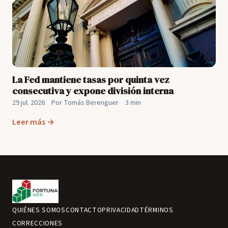
La Fed mantiene tasas por quinta vez
consecutiva y expone división interna
29 jul. 2026
·
Por Tomás Berenguer
·
3 min
Leer más →
QUIÉNES SOMOS
CONTACTO
PRIVACIDAD
TÉRMINOS
CORRECCIONES