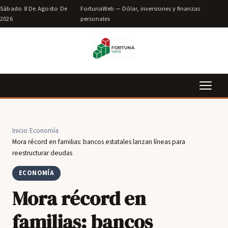
Sábado 8 De Agosto De
FortunaWeb — Dólar, inversiones y finanzas
2026
personales
Inicio
›
Economía
›
Mora récord en familias: bancos estatales lanzan líneas para
reestructurar deudas
ECONOMÍA
Mora récord en
familias: bancos