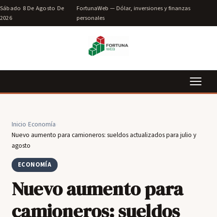
Sábado 8 De Agosto De
FortunaWeb — Dólar, inversiones y finanzas
2026
personales
Inicio
›
Economía
›
Nuevo aumento para camioneros: sueldos actualizados para julio y
agosto
ECONOMÍA
Nuevo aumento para
camioneros: sueldos