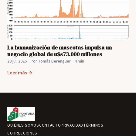
La humanización de mascotas impulsa un
negocio global de u$s73.000 millones
28 jul. 2026
·
Por Tomás Berenguer
·
4 min
Leer más →
QUIÉNES SOMOS
CONTACTO
PRIVACIDAD
TÉRMINOS
CORRECCIONES