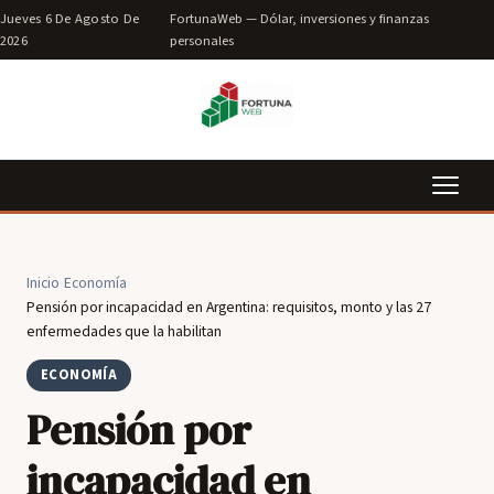
Jueves 6 De Agosto De
FortunaWeb — Dólar, inversiones y finanzas
2026
personales
Inicio
›
Economía
›
Pensión por incapacidad en Argentina: requisitos, monto y las 27
enfermedades que la habilitan
ECONOMÍA
Pensión por
incapacidad en