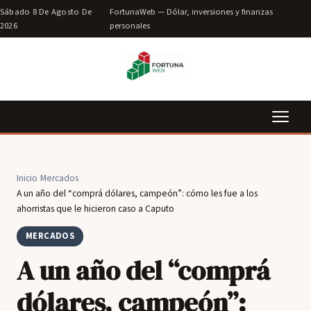
Sábado 8 De Agosto De
FortunaWeb — Dólar, inversiones y finanzas
2026
personales
Inicio
›
Mercados
›
A un año del “comprá dólares, campeón”: cómo les fue a los
ahorristas que le hicieron caso a Caputo
MERCADOS
A un año del “comprá
dólares, campeón”: