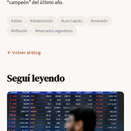
“campeón” del último año.
#dólar
#dolarización
#Luis Caputo
#inversión
#inflación
#mercados argentinos
← Volver al blog
Seguí leyendo