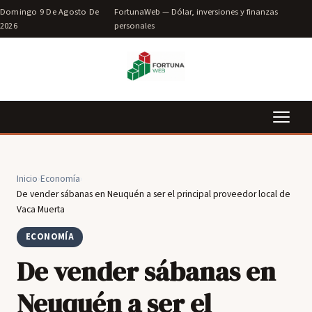
Domingo 9 De Agosto De
FortunaWeb — Dólar, inversiones y finanzas
2026
personales
Inicio
›
Economía
›
De vender sábanas en Neuquén a ser el principal proveedor local de
Vaca Muerta
ECONOMÍA
De vender sábanas en
Neuquén a ser el