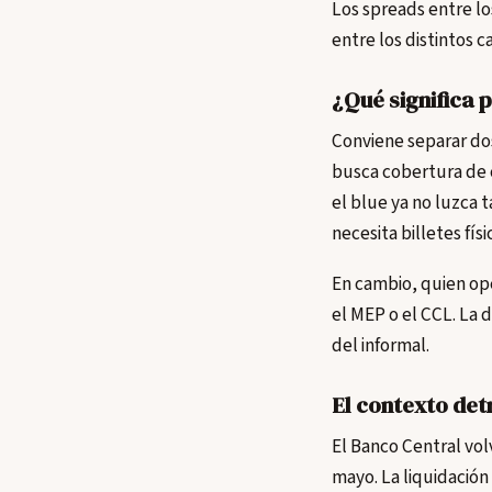
Los spreads entre lo
entre los distintos c
¿Qué significa p
Conviene separar dos
busca cobertura de c
el blue ya no luzca 
necesita billetes físi
En cambio, quien op
el MEP o el CCL. La 
del informal.
El contexto det
El Banco Central vo
mayo. La liquidación