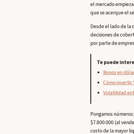
el mercado empieza 
que se acerque el s
Desde el lado de la 
decisiones de cobert
por parte de empresa
Te puede inter
Bonos en dólar
Cómo invertir 
Volatilidad ex
Pongamos números: s
$7.800.000 (al vende
costo de la mayor li