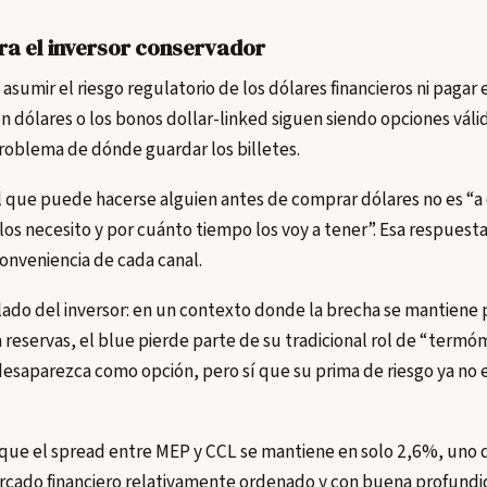
ra el inversor conservador
asumir el riesgo regulatorio de los dólares financieros ni pagar 
 en dólares o los bonos dollar-linked siguen siendo opciones váli
 problema de dónde guardar los billetes.
l que puede hacerse alguien antes de comprar dólares no es “a 
 los necesito y por cuánto tiempo los voy a tener”. Esa respuest
nveniencia de cada canal.
lado del inversor: en un contexto donde la brecha se mantiene
 reservas, el blue pierde parte de su tradicional rol de “termó
 desaparezca como opción, pero sí que su prima de riesgo ya no
 que el spread entre MEP y CCL se mantiene en solo 2,6%, uno d
rcado financiero relativamente ordenado y con buena profundi