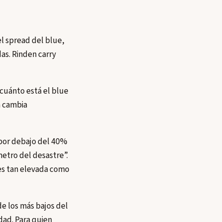
el spread del blue,
das. Rinden carry
cuánto está el blue
a cambia
 por debajo del 40%
metro del desastre”.
 es tan elevada como
e los más bajos del
dad. Para quien