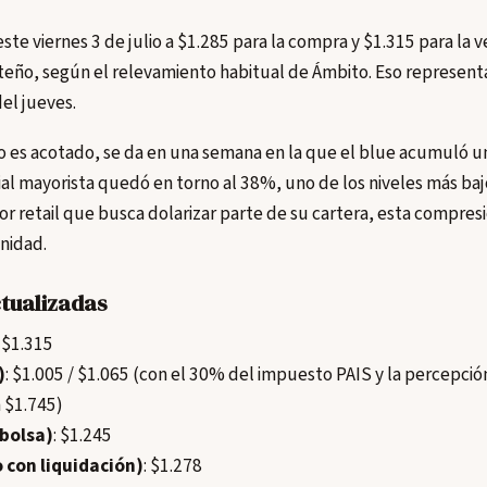
este viernes 3 de julio a $1.285 para la compra y $1.315 para la 
teño, según el relevamiento habitual de Ámbito. Eso represent
del jueves.
o es acotado, se da en una semana en la que el blue acumuló un
cial mayorista quedó en torno al 38%, uno de los niveles más baj
sor retail que busca dolarizar parte de su cartera, esta compre
nidad.
ctualizadas
/ $1.315
)
: $1.005 / $1.065 (con el 30% del impuesto PAIS y la percepci
a $1.745)
 bolsa)
: $1.245
 con liquidación)
: $1.278