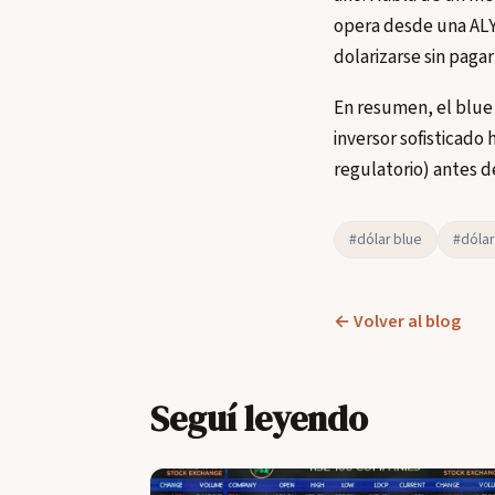
opera desde una ALYC
dolarizarse sin paga
En resumen, el blue b
inversor sofisticado 
regulatorio) antes d
#dólar blue
#dóla
← Volver al blog
Seguí leyendo