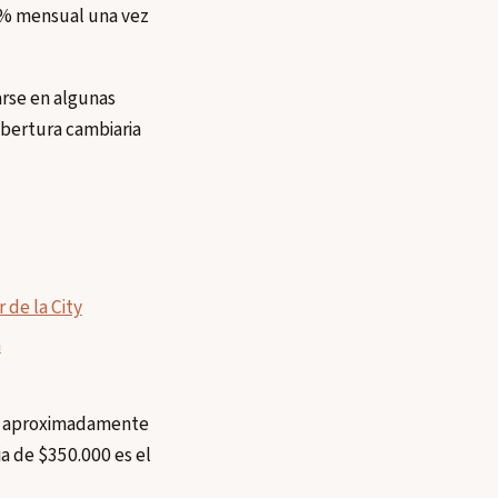
1% mensual una vez
arse en algunas
obertura cambiaria
 de la City
a
sta aproximadamente
a de $350.000 es el