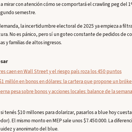
a mirar con atención cómo se comportará el crawling peg del 
egundo semestre.
demanda, la incertidumbre electoral de 2025 ya empieza a filtr
ura. No es pánico, pero sí un goteo constante de pedidos de c
s y familias de altos ingresos.
esar
es caen en Wall Street y el riesgo país roza los 450 puntos
$1 millón en bonos en dólares: la cartera que propone un bróker
terna pesa sobre bonos y acciones locales: balance de la seman
i tenés $10 millones para dolarizar, pasarlos a blue hoy cue
dor). El mismo monto en MEP sale unos $7.450.000. La diferenci
quidez y anonimato del blue.