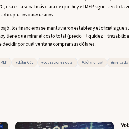
, esa es la señal más clara de que hoy el MEP sigue siendo la ví
r sobreprecios innecesarios.
ajó, los financieros se mantuvieron estables y el oficial sigue su
hoy tiene que mirar el costo total (precio + liquidez + trazabilid
e decidir por cuál ventana comprar sus dólares.
r MEP
#dólar CCL
#cotizaciones dólar
#dólar oficial
#mercado 
Vol