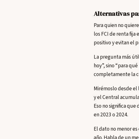
Alternativas pa
Para quien no quiere 
los FCI de renta fija
positivo y evitan el
La pregunta más úti
hoy”, sino “para qué
completamente la co
Mirémoslo desde el 
y el Central acumula
Eso no significa que
en 2023 o 2024.
El dato no menor es
año. Habla de un me