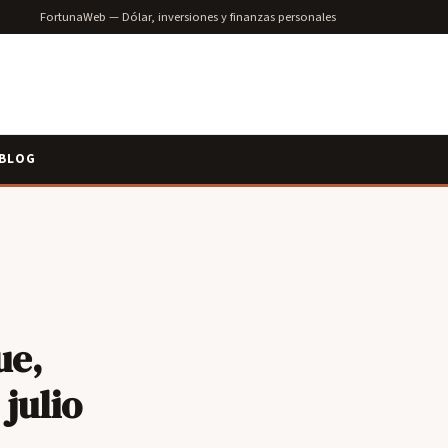
FortunaWeb — Dólar, inversiones y finanzas personales
BLOG
ue,
 julio