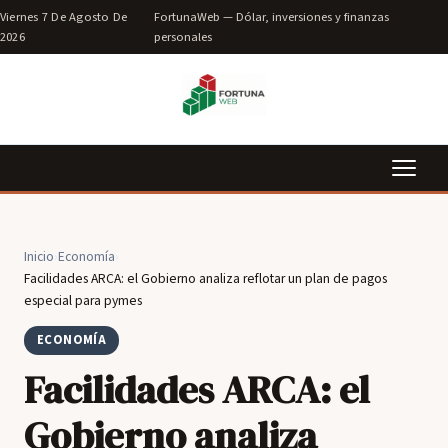
Viernes 7 De Agosto De
FortunaWeb — Dólar, inversiones y finanzas
2026
personales
Inicio
›
Economía
›
Facilidades ARCA: el Gobierno analiza reflotar un plan de pagos
especial para pymes
ECONOMÍA
Facilidades ARCA: el
Gobierno analiza