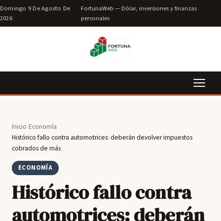
Domingo 9 De Agosto De
FortunaWeb — Dólar, inversiones y finanzas
2026
personales
Inicio
›
Economía
›
Histórico fallo contra automotrices: deberán devolver impuestos
cobrados de más
ECONOMÍA
Histórico fallo contra
automotrices: deberán