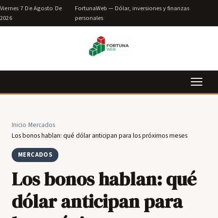
Viernes 7 De Agosto De
FortunaWeb — Dólar, inversiones y finanzas
2026
personales
Inicio
›
Mercados
›
Los bonos hablan: qué dólar anticipan para los próximos meses
MERCADOS
Los bonos hablan: qué
dólar anticipan para