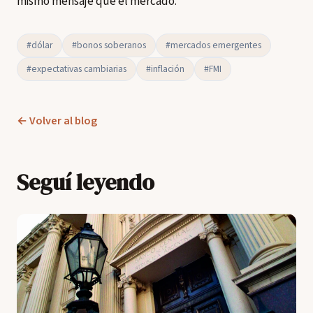
mismo mensaje que el mercado.
#dólar
#bonos soberanos
#mercados emergentes
#expectativas cambiarias
#inflación
#FMI
← Volver al blog
Seguí leyendo