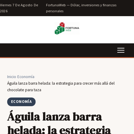
Viernes 7 De Agosto De
FortunaWeb — Dólar, inversiones y finanzas
2026
personales
Inicio
›
Economía
›
Águila lanza barra helada: la estrategia para crecer más allá del
chocolate para taza
ECONOMÍA
Águila lanza barra
helada: la estrategia