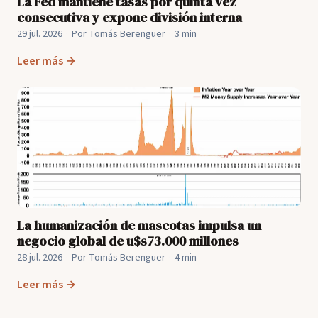
La Fed mantiene tasas por quinta vez
consecutiva y expone división interna
29 jul. 2026
·
Por Tomás Berenguer
·
3 min
Leer más →
La humanización de mascotas impulsa un
negocio global de u$s73.000 millones
28 jul. 2026
·
Por Tomás Berenguer
·
4 min
Leer más →