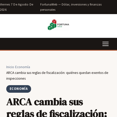
Viernes 7 De Agosto De
FortunaWeb — Dólar, inversiones y finanzas
2026
personales
Inicio
›
Economía
›
ARCA cambia sus reglas de fiscalización: quiénes quedan exentos de
inspecciones
ECONOMÍA
ARCA cambia sus
reglas de fiscalización: