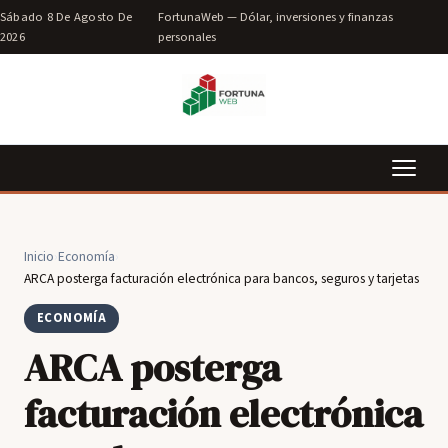
Sábado 8 De Agosto De
FortunaWeb — Dólar, inversiones y finanzas
2026
personales
Inicio
›
Economía
›
ARCA posterga facturación electrónica para bancos, seguros y tarjetas
ECONOMÍA
ARCA posterga
facturación electrónica