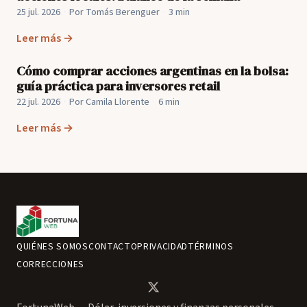
25 jul. 2026
·
Por Tomás Berenguer
·
3 min
Leer más →
Cómo comprar acciones argentinas en la bolsa:
guía práctica para inversores retail
22 jul. 2026
·
Por Camila Llorente
·
6 min
Leer más →
QUIÉNES SOMOS
CONTACTO
PRIVACIDAD
TÉRMINOS
CORRECCIONES