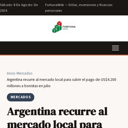
Sábado 8 De Agosto De
FortunaWeb — Dólar, inversiones y finanzas
2026
personales
Inicio
›
Mercados
›
Argentina recurre al mercado local para cubrir el pago de US$4.200
millones a bonistas en julio
MERCADOS
Argentina recurre al
mercado local para