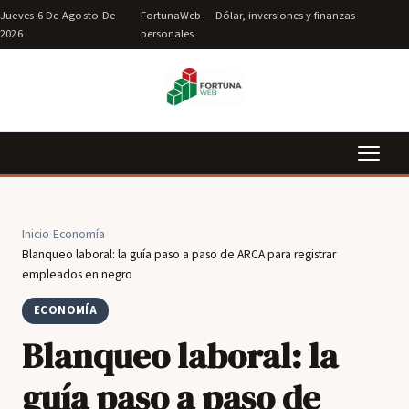
Jueves 6 De Agosto De
FortunaWeb — Dólar, inversiones y finanzas
2026
personales
Inicio
›
Economía
›
Blanqueo laboral: la guía paso a paso de ARCA para registrar
empleados en negro
ECONOMÍA
Blanqueo laboral: la
guía paso a paso de