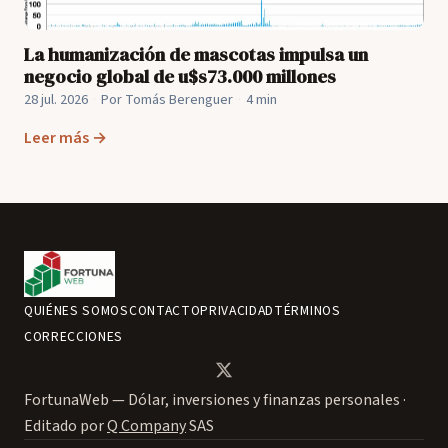
La humanización de mascotas impulsa un
negocio global de u$s73.000 millones
28 jul. 2026
·
Por Tomás Berenguer
·
4 min
Leer más →
QUIÉNES SOMOS
CONTACTO
PRIVACIDAD
TÉRMINOS
CORRECCIONES
FortunaWeb — Dólar, inversiones y finanzas personales ·
Editado por
Q Company
SAS