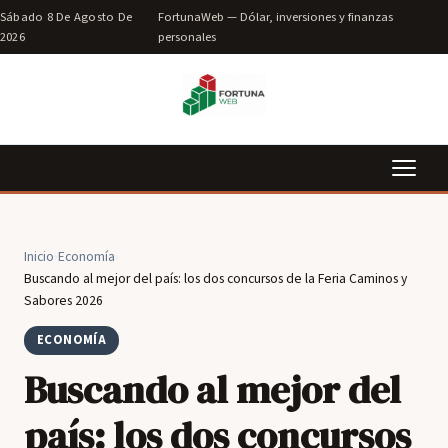
Sábado 8 De Agosto De
FortunaWeb — Dólar, inversiones y finanzas
2026
personales
Inicio
›
Economía
›
Buscando al mejor del país: los dos concursos de la Feria Caminos y
Sabores 2026
ECONOMÍA
Buscando al mejor del
país: los dos concursos