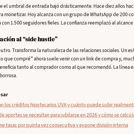
e el umbral de entrada bajó drásticamente. Hace diez años hací
ra monetizar. Hoy alcanza con un grupo de WhatsApp de 200 co
con 1.500 seguidores fieles. La confianza reemplazó al alcance
ción al “side hustle”
utro. Transforma la naturaleza de las relaciones sociales. Un 
lo que compré” ahora suele venir con un link de compra y, muc
neficia tanto al comprador como al que recomendó. La línea ent
borrosa.
esar
n los créditos hipotecarios UVA y cuánto puede subir realment
e aportes se necesitan para jubilarse en 2026 y cómo se calcul
e tasas por quinta vez consecutiva y expone división interna