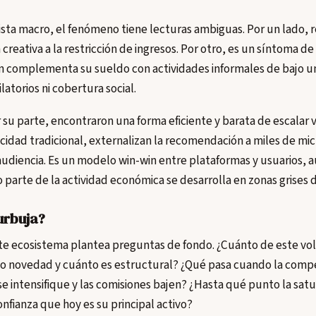
ista macro, el fenómeno tiene lecturas ambiguas. Por un lado, 
reativa a la restricción de ingresos. Por otro, es un síntoma de 
ón complementa su sueldo con actividades informales de bajo 
atorios ni cobertura social.
 su parte, encontraron una forma eficiente y barata de escalar 
licidad tradicional, externalizan la recomendación a miles de mi
udiencia. Es un modelo win-win entre plataformas y usuarios, a
parte de la actividad económica se desarrolla en zonas grises d
urbuja?
ste ecosistema plantea preguntas de fondo. ¿Cuánto de este v
cto novedad y cuánto es estructural? ¿Qué pasa cuando la comp
intensifique y las comisiones bajen? ¿Hasta qué punto la satur
onfianza que hoy es su principal activo?