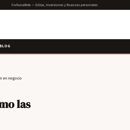
FortunaWeb — Dólar, inversiones y finanzas personales
BLOG
ón en negocio
mo las