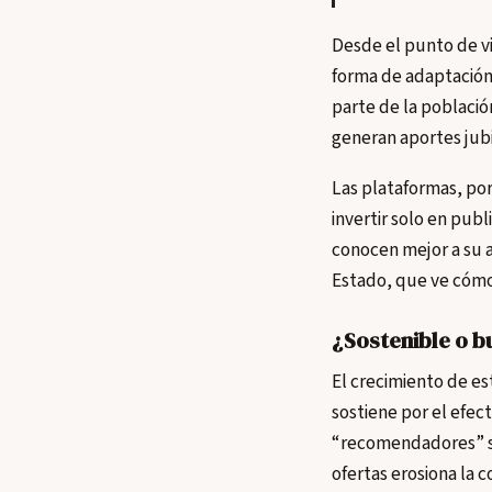
Desde el punto de v
forma de adaptación c
parte de la poblaci
generan aportes jubil
Las plataformas, por
invertir solo en pub
conocen mejor a su a
Estado, que ve cómo 
¿Sostenible o b
El crecimiento de e
sostiene por el efe
“recomendadores” se 
ofertas erosiona la c