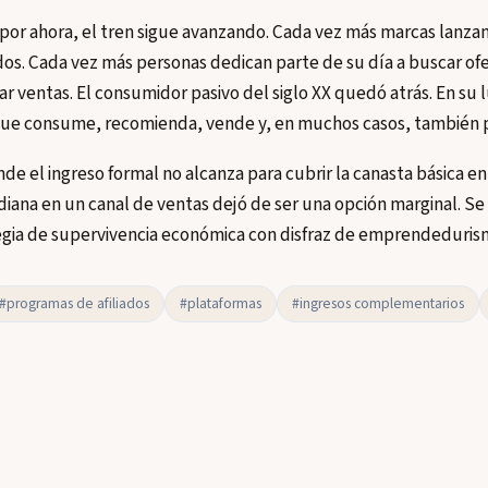
por ahora, el tren sigue avanzando. Cada vez más marcas lanzan
os. Cada vez más personas dedican parte de su día a buscar ofe
ar ventas. El consumidor pasivo del siglo XX quedó atrás. En su
ue consume, recomienda, vende y, en muchos casos, también 
de el ingreso formal no alcanza para cubrir la canasta básica e
idiana en un canal de ventas dejó de ser una opción marginal. Se 
gia de supervivencia económica con disfraz de emprendedurism
#programas de afiliados
#plataformas
#ingresos complementarios