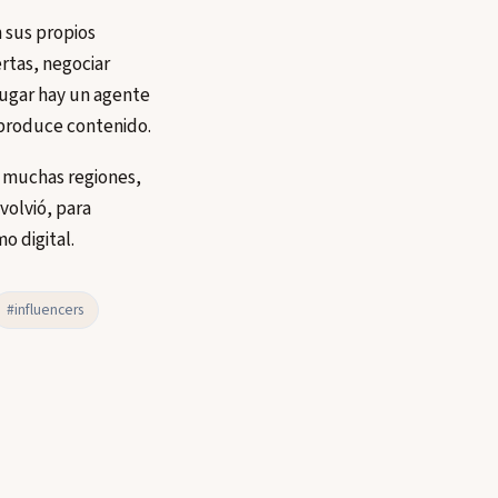
 sus propios
rtas, negociar
 lugar hay un agente
produce contenido.
n muchas regiones,
volvió, para
o digital.
#influencers