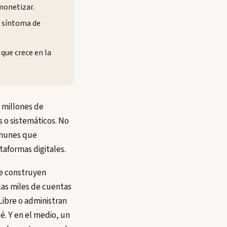
monetizar.
n síntoma de
que crece en la
: millones de
 o sistemáticos. No
omunes que
taformas digitales.
ue construyen
 las miles de cuentas
Libre o administran
. Y en el medio, un