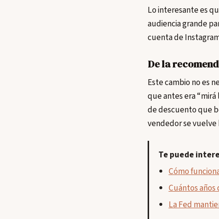
Lo interesante es qu
audiencia grande pa
cuenta de Instagram 
De la recomenda
Este cambio no es ne
que antes era “mirá 
de descuento que be
vendedor se vuelve 
Te puede inter
Cómo funciona
Cuántos años d
La Fed mantien