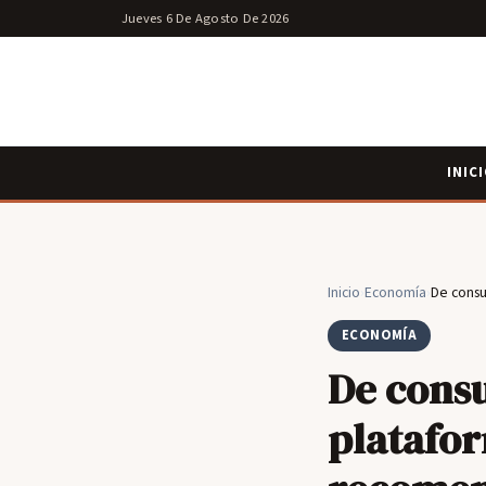
Jueves 6 De Agosto De 2026
INIC
Inicio
›
Economía
›
De consu
ECONOMÍA
De cons
platafor