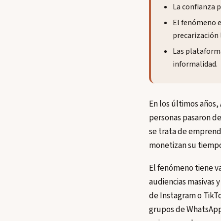
La confianza 
El fenómeno es
precarización 
Las plataforma
informalidad.
En los últimos años,
personas pasaron de 
se trata de emprend
monetizan su tiempo,
El fenómeno tiene va
audiencias masivas y 
de Instagram o TikTo
grupos de WhatsApp 