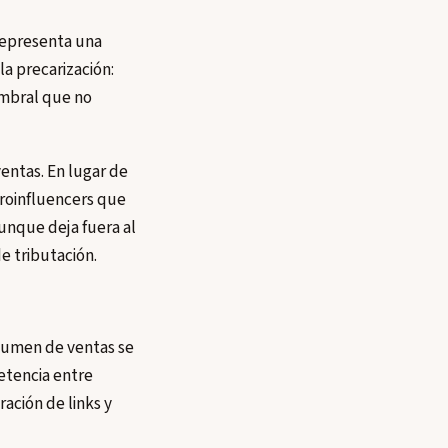
representa una
la precarización:
umbral que no
ventas. En lugar de
croinfluencers que
unque deja fuera al
e tributación.
olumen de ventas se
etencia entre
ación de links y