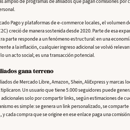
ás amplio de programas de afiliados que pagan comisiones por 
ersonal.
ado Pago y plataformas de e-commerce locales, el volumen d
C2C) creció de manera sostenida desde 2020. Parte de esa expan
tra parte responde a un fenómeno estructural: en una economía
rente a la inflación, cualquier ingreso adicional se volvió rele
lo un acto social; es una transacción potencial.
iliados gana terreno
iliados de Mercado Libre, Amazon, Shein, AliExpress y marcas l
iplicaron. Un usuario que tiene 5.000 seguidores puede genera
adicionales solo por compartir links, según estimaciones de c
nismo es simple: se genera un link personalizado, se comparte 
 y cada compra que se origine en ese enlace paga una comisión 