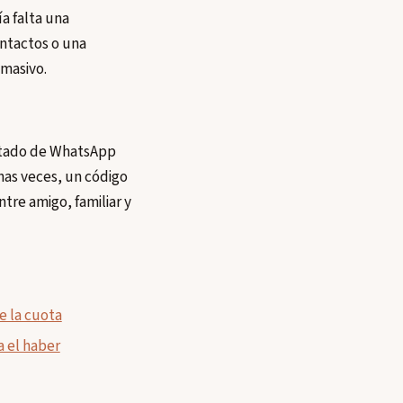
a falta una
ntactos o una
 masivo.
estado de WhatsApp
has veces, un código
re amigo, familiar y
e la cuota
a el haber