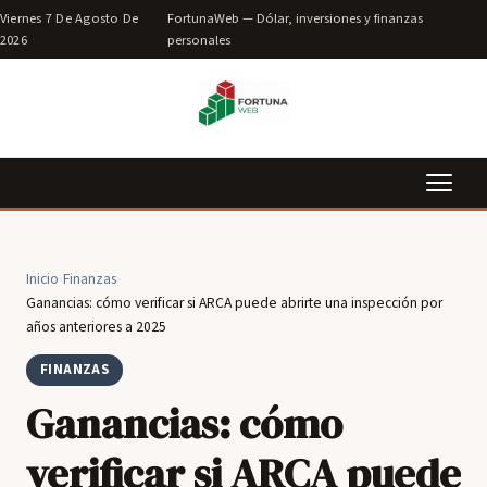
Viernes 7 De Agosto De
FortunaWeb — Dólar, inversiones y finanzas
2026
personales
Inicio
›
Finanzas
›
Ganancias: cómo verificar si ARCA puede abrirte una inspección por
años anteriores a 2025
FINANZAS
Ganancias: cómo
verificar si ARCA puede