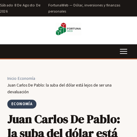
Sábado 8 De Agosto De
FortunaWeb — Dólar, inversiones y finanzas
2026
personales
Inicio
›
Economía
›
Juan Carlos De Pablo: la suba del dólar está lejos de ser una
devaluación
ECONOMÍA
Juan Carlos De Pablo:
la suba del dólar está