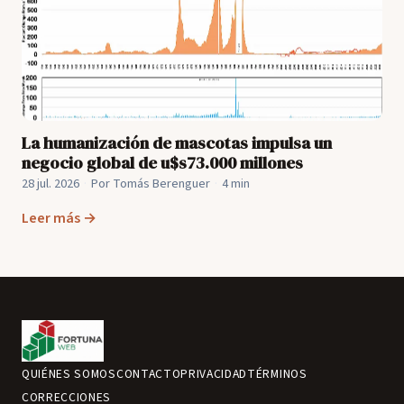
La humanización de mascotas impulsa un
negocio global de u$s73.000 millones
28 jul. 2026
·
Por Tomás Berenguer
·
4 min
Leer más →
QUIÉNES SOMOS
CONTACTO
PRIVACIDAD
TÉRMINOS
CORRECCIONES