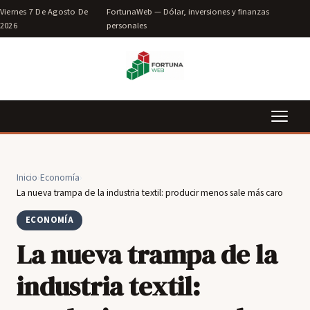
Viernes 7 De Agosto De
FortunaWeb — Dólar, inversiones y finanzas
2026
personales
Inicio
›
Economía
›
La nueva trampa de la industria textil: producir menos sale más caro
ECONOMÍA
La nueva trampa de la
industria textil: