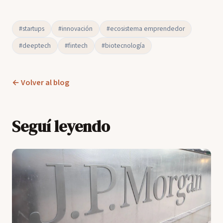
#startups
#innovación
#ecosistema emprendedor
#deeptech
#fintech
#biotecnología
← Volver al blog
Seguí leyendo