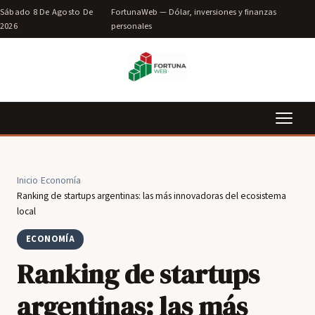
Sábado 8 De Agosto De
FortunaWeb — Dólar, inversiones y finanzas
2026
personales
Inicio
›
Economía
›
Ranking de startups argentinas: las más innovadoras del ecosistema
local
ECONOMÍA
Ranking de startups
argentinas: las más