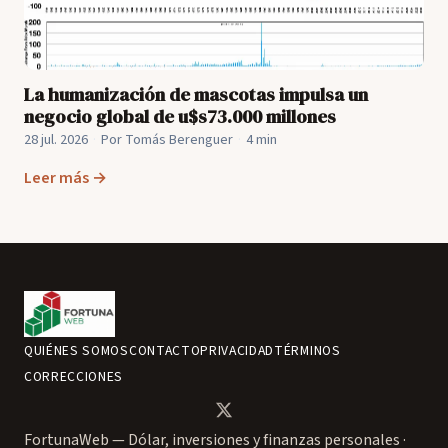
La humanización de mascotas impulsa un
negocio global de u$s73.000 millones
28 jul. 2026
·
Por Tomás Berenguer
·
4 min
Leer más →
QUIÉNES SOMOS
CONTACTO
PRIVACIDAD
TÉRMINOS
CORRECCIONES
FortunaWeb — Dólar, inversiones y finanzas personales ·