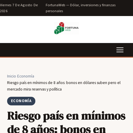
Viernes 7 De Agosto De
FortunaWeb — Dólar, inversiones y finanzas
2026
personales
Inicio
›
Economía
›
Riesgo país en mínimos de 8 años: bonos en dólares suben pero el
mercado mira reservas y política
ECONOMÍA
Riesgo país en mínimos
de 8 años: bonos en