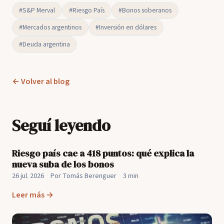
#S&P Merval
#Riesgo País
#Bonos soberanos
#Mercados argentinos
#Inversión en dólares
#Deuda argentina
← Volver al blog
Seguí leyendo
Riesgo país cae a 418 puntos: qué explica la
nueva suba de los bonos
26 jul. 2026
·
Por Tomás Berenguer
·
3 min
Leer más →