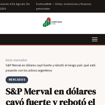
Jueves 6 De Agosto De
FortunaWeb — Dólar, inversiones y finanzas
2026
personales
Inicio
›
mercados
›
S&P Merval en dólares cayó fuerte y rebotó el riesgo país: qué está
pasando con los activos argentinos
MERCADOS
S&P Merval en dólares
cayó fuerte y rebotó el