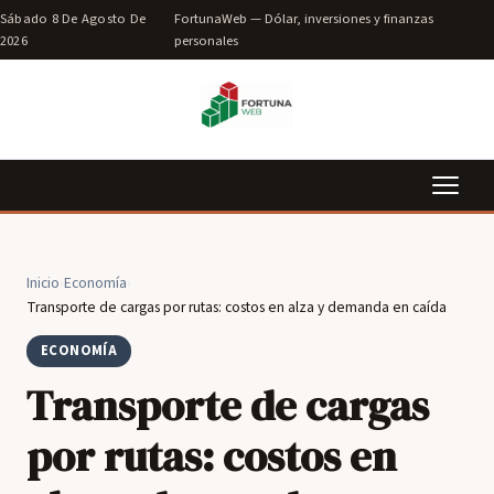
Sábado 8 De Agosto De
FortunaWeb — Dólar, inversiones y finanzas
2026
personales
Inicio
›
Economía
›
Transporte de cargas por rutas: costos en alza y demanda en caída
ECONOMÍA
Transporte de cargas
por rutas: costos en