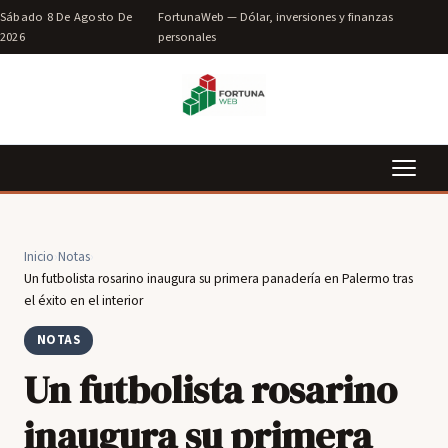
Sábado 8 De Agosto De
FortunaWeb — Dólar, inversiones y finanzas
2026
personales
Inicio
›
Notas
›
Un futbolista rosarino inaugura su primera panadería en Palermo tras
el éxito en el interior
NOTAS
Un futbolista rosarino
inaugura su primera