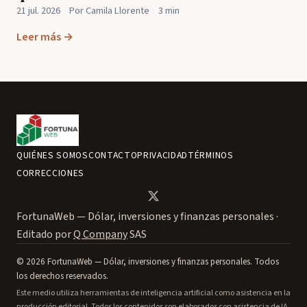
21 jul. 2026
·
Por Camila Llorente
·
3 min
Leer más →
QUIÉNES SOMOS
CONTACTO
PRIVACIDAD
TÉRMINOS
CORRECCIONES
FortunaWeb — Dólar, inversiones y finanzas personales ·
Editado por
Q Company
SAS
© 2026 FortunaWeb — Dólar, inversiones y finanzas personales. Todos
los derechos reservados.
Este medio utiliza herramientas de inteligencia artificial como asistencia en la
producción editorial. Todos los contenidos son elaborados con asistencia de IA