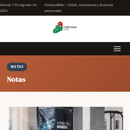
Viernes 7 De Agosto De
FortunaWeb — Dólar, inversiones y finanzas
2026
personales
NOTAS
Notas