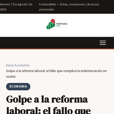
Viernes 7 De Agosto De
FortunaWeb — Dólar, inversiones y finanzas
2026
personales
Inicio
›
Economia
›
Golpe a la reforma laboral: el fallo que complica la indemnización en
cuotas
ECONOMIA
Golpe a la reforma
laboral: el fallo que