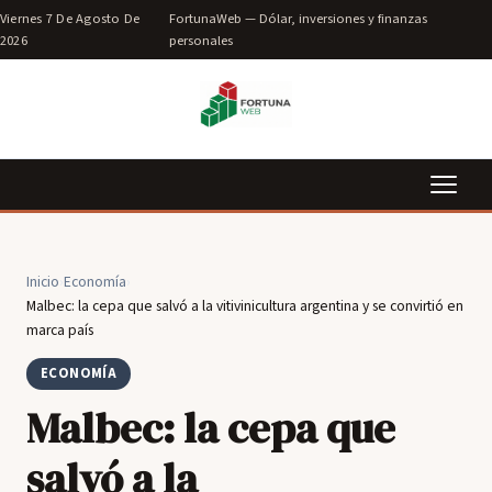
Viernes 7 De Agosto De
FortunaWeb — Dólar, inversiones y finanzas
2026
personales
Inicio
›
Economía
›
Malbec: la cepa que salvó a la vitivinicultura argentina y se convirtió en
marca país
ECONOMÍA
Malbec: la cepa que
salvó a la