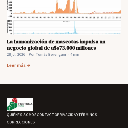
La humanización de mascotas impulsa un
negocio global de u$s73.000 millones
28 jul. 2026
·
Por Tomás Berenguer
·
4 min
Leer más →
QUIÉNES SOMOS
CONTACTO
PRIVACIDAD
TÉRMINOS
CORRECCIONES