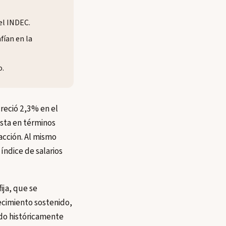
el INDEC.
fían en la
o.
creció 2,3% en el
esta en términos
acción. Al mismo
índice de salarios
ija, que se
ecimiento sostenido,
ido históricamente