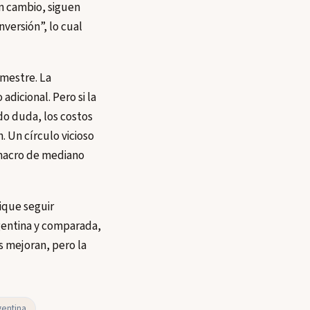
en cambio, siguen
versión”, lo cual
imestre. La
dicional. Pero si la
do duda, los costos
. Un círculo vicioso
 macro de mediano
lique seguir
rgentina y comparada,
os mejoran, pero la
gentina