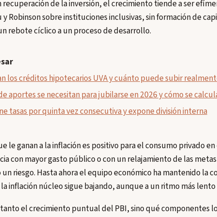
 recuperación de la inversión, el crecimiento tiende a ser efíme
y Robinson sobre instituciones inclusivas, sin formación de cap
un rebote cíclico a un proceso de desarrollo.
esar
n los créditos hipotecarios UVA y cuánto puede subir realment
e aportes se necesitan para jubilarse en 2026 y cómo se calcul
e tasas por quinta vez consecutiva y expone división interna
ue le ganan a la inflación es positivo para el consumo privado en
ancia con mayor gasto público o con un relajamiento de las metas
 un riesgo. Hasta ahora el equipo económico ha mantenido la cons
 la inflación núcleo sigue bajando, aunque a un ritmo más lento
tanto el crecimiento puntual del PBI, sino qué componentes lo 