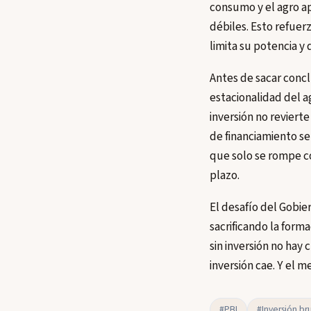
consumo y el agro ap
débiles. Esto refuer
limita su potencia y 
Antes de sacar concl
estacionalidad del a
inversión no reviert
de financiamiento se 
que solo se rompe c
plazo.
El desafío del Gobier
sacrificando la form
sin inversión no hay 
inversión cae. Y el 
#PBI
#Inversión bru