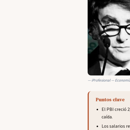
iProfesional — Economí
Puntos clave
El PBI creció 
caída.
Los salarios r