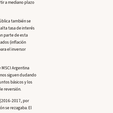
rtir a mediano plazo
pública también se
alta tasa de interés
an parte de esta
ados (inflación
ara el inversor
ce MSCI Argentina
ternos siguen dudando
untos básicos y los
e reversión.
 (2016-2017, por
ión se rezagaba. El