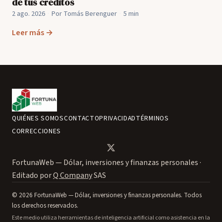
de tus créditos
2 ago. 2026
·
Por Tomás Berenguer
·
5 min
Leer más →
QUIÉNES SOMOS
CONTACTO
PRIVACIDAD
TÉRMINOS
CORRECCIONES
FortunaWeb — Dólar, inversiones y finanzas personales ·
Editado por
Q Company
SAS
© 2026 FortunaWeb — Dólar, inversiones y finanzas personales. Todos
los derechos reservados.
Este medio utiliza herramientas de inteligencia artificial como asistencia en la