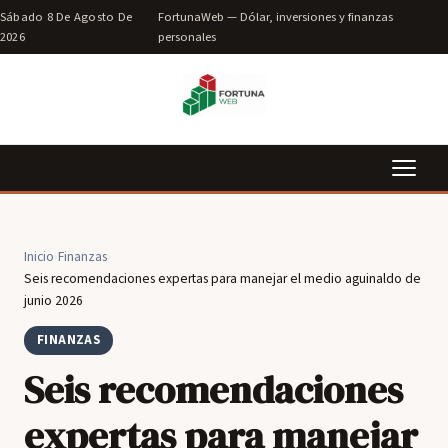
Sábado 8 De Agosto De
FortunaWeb — Dólar, inversiones y finanzas
2026
personales
Inicio
›
Finanzas
›
Seis recomendaciones expertas para manejar el medio aguinaldo de
junio 2026
FINANZAS
Seis recomendaciones
expertas para manejar