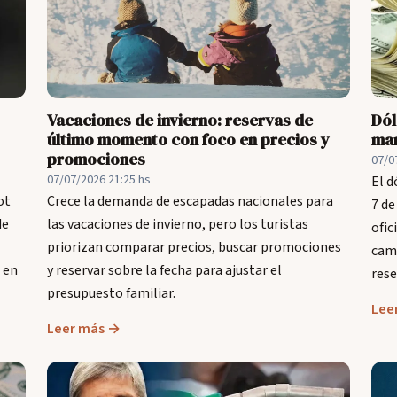
Vacaciones de invierno: reservas de
Dól
último momento con foco en precios y
mar
promociones
07/0
07/07/2026 21:25 hs
El d
ot
Crece la demanda de escapadas nacionales para
7 de
de
las vacaciones de invierno, pero los turistas
ofic
priorizan comparar precios, buscar promociones
camb
 en
y reservar sobre la fecha para ajustar el
rese
presupuesto familiar.
Lee
Leer más →