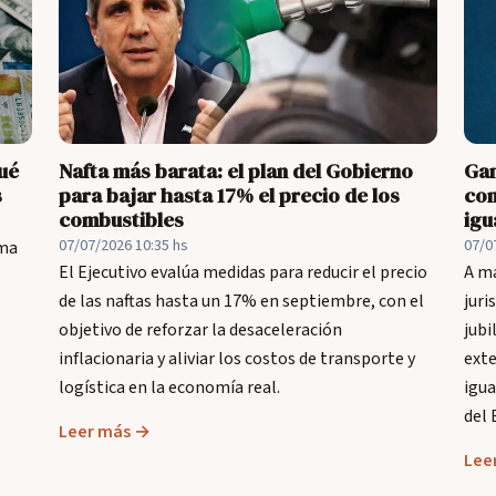
ué
Nafta más barata: el plan del Gobierno
Gan
s
para bajar hasta 17% el precio de los
con
combustibles
igu
07/07/2026 10:35 hs
07/0
ima
El Ejecutivo evalúa medidas para reducir el precio
A má
de las naftas hasta un 17% en septiembre, con el
juri
objetivo de reforzar la desaceleración
jubi
inflacionaria y aliviar los costos de transporte y
exte
logística en la economía real.
igua
del 
Leer más →
Lee