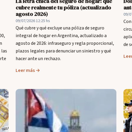
La letra chica del seguro de hogar: qué
Dól
cubre realmente tu póliza (actualizado
ant
agosto 2026)
09/0
09/07/2026 12:25 hs
Con 
Qué cubre y qué excluye una póliza de seguro
circ
00,
integral de hogar en Argentina, actualizado a
apli
in
agosto de 2026: infraseguro y regla proporcional,
de s
 las
plazos legales para denunciar un siniestro y qué
Lee
orte
hacer ante un rechazo.
Leer más →