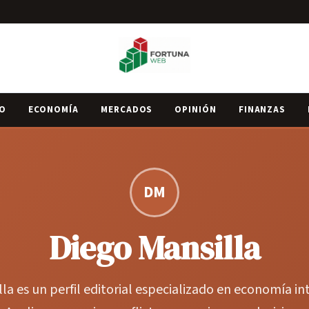
IO
ECONOMÍA
MERCADOS
OPINIÓN
FINANZAS
DM
Diego Mansilla
la es un perfil editorial especializado en economía in