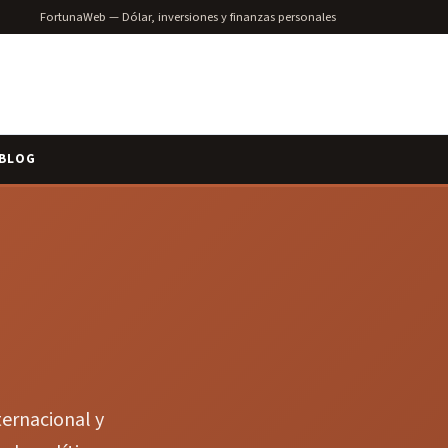
FortunaWeb — Dólar, inversiones y finanzas personales
BLOG
ternacional y